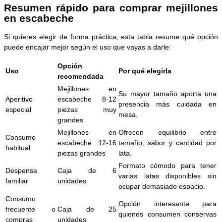
Resumen rápido para comprar mejillones
en escabeche
Si quieres elegir de forma práctica, esta tabla resume qué opción
puede encajar mejor según el uso que vayas a darle:
Opción
Uso
Por qué elegirla
recomendada
Mejillones en
Su mayor tamaño aporta una
Aperitivo
escabeche 8-12
presencia más cuidada en
especial
piezas muy
mesa.
grandes
Mejillones en
Ofrecen equilibrio entre
Consumo
escabeche 12-16
tamaño, sabor y cantidad por
habitual
piezas grandes
lata.
Formato cómodo para tener
Despensa
Caja de 6
varias latas disponibles sin
familiar
unidades
ocupar demasiado espacio.
Consumo
Opción interesante para
frecuente o
Caja de 25
quienes consumen conservas
compras
unidades